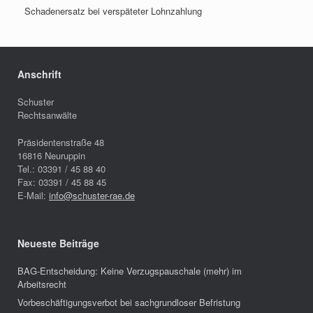
Schadenersatz bei verspäteter Lohnzahlung
Anschrift
Schuster
Rechtsanwälte
Präsidentenstraße 48
16816
Neuruppin
Tel.:
03391 / 45 88 40
Fax:
03391 / 45 88 45
E-Mail:
info@schuster-rae.de
Neueste Beiträge
BAG-Entscheidung: Keine Verzugspauschale (mehr) im
Arbeitsrecht
Vorbeschäftigungsverbot bei sachgrundloser Befristung