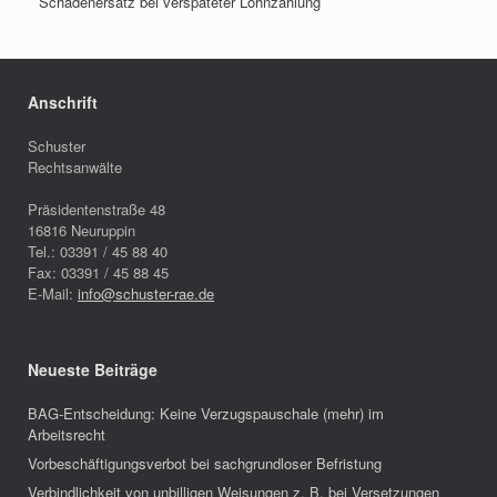
Schadenersatz bei verspäteter Lohnzahlung
Anschrift
Schuster
Rechtsanwälte
Präsidentenstraße 48
16816
Neuruppin
Tel.:
03391 / 45 88 40
Fax:
03391 / 45 88 45
E-Mail:
info@schuster-rae.de
Neueste Beiträge
BAG-Entscheidung: Keine Verzugspauschale (mehr) im
Arbeitsrecht
Vorbeschäftigungsverbot bei sachgrundloser Befristung
Verbindlichkeit von unbilligen Weisungen z. B. bei Versetzungen