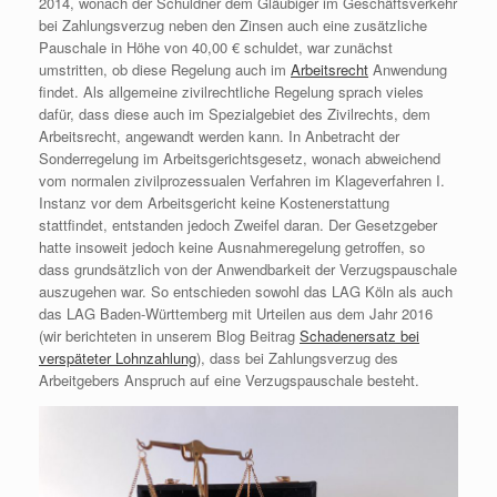
2014, wonach der Schuldner dem Gläubiger im Geschäftsverkehr
bei Zahlungsverzug neben den Zinsen auch eine zusätzliche
Pauschale in Höhe von 40,00 € schuldet, war zunächst
umstritten, ob diese Regelung auch im
Arbeitsrecht
Anwendung
findet. Als allgemeine zivilrechtliche Regelung sprach vieles
dafür, dass diese auch im Spezialgebiet des Zivilrechts, dem
Arbeitsrecht, angewandt werden kann. In Anbetracht der
Sonderregelung im Arbeitsgerichtsgesetz, wonach abweichend
vom normalen zivilprozessualen Verfahren im Klageverfahren I.
Instanz vor dem Arbeitsgericht keine Kostenerstattung
stattfindet, entstanden jedoch Zweifel daran. Der Gesetzgeber
hatte insoweit jedoch keine Ausnahmeregelung getroffen, so
dass grundsätzlich von der Anwendbarkeit der Verzugspauschale
auszugehen war. So entschieden sowohl das LAG Köln als auch
das LAG Baden-Württemberg mit Urteilen aus dem Jahr 2016
(wir berichteten in unserem Blog Beitrag
Schadenersatz bei
verspäteter Lohnzahlung
), dass bei Zahlungsverzug des
Arbeitgebers Anspruch auf eine Verzugspauschale besteht.