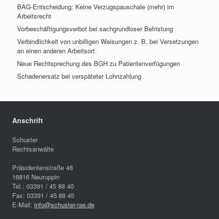
BAG-Entscheidung: Keine Verzugspauschale (mehr) im
Arbeitsrecht
Vorbeschäftigungsverbot bei sachgrundloser Befristung
Verbindlichkeit von unbilligen Weisungen z. B. bei Versetzungen
an einen anderen Arbeitsort
Neue Rechtsprechung des BGH zu Patientenverfügungen
Schadenersatz bei verspäteter Lohnzahlung
Anschrift
Schuster
Rechtsanwälte
Präsidentenstraße 48
16816
Neuruppin
Tel.:
03391 / 45 88 40
Fax:
03391 / 45 88 45
E-Mail:
info@schuster-rae.de