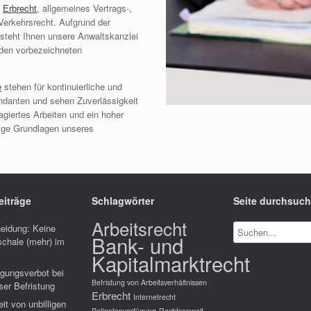
,
Erbrecht
, allgemeines Vertrags-,
Verkehrsrecht. Aufgrund der
steht Ihnen unsere Anwaltskanzlei
n den vorbezeichneten
e
stehen für kontinuierliche und
ndanten und sehen Zuverlässigkeit
gagiertes Arbeiten und ein hoher
tige Grundlagen unseres
eiträge
Schlagwörter
Seite durchsuc
Arbeitsrecht
eidung: Keine
Bank- und
chale (mehr) im
Kapitalmarktrecht
igungsverbot bei
Befristung von Arbeitsverhältnissen
ser Befristung
Erbrecht
Internetrecht
eit von unbilligen
Patientenverfügung
Rechtsanwalt