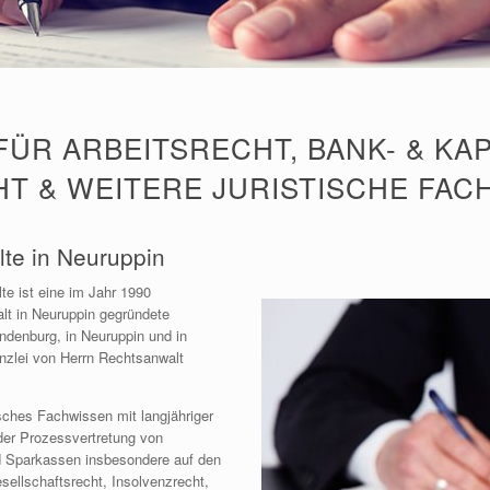
ÜR ARBEITSRECHT, BANK- & KA
T & WEITERE JURISTISCHE FAC
lte in Neuruppin
e ist eine im Jahr 1990
lt in Neuruppin gegründete
ndenburg, in Neuruppin und in
nzlei von Herrn Rechtsanwalt
isches Fachwissen mit langjähriger
 der Prozessvertretung von
 Sparkassen insbesondere auf den
esellschaftsrecht, Insolvenzrecht,