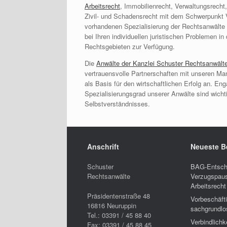
Arbeitsrecht
, Immobilienrecht, Verwaltungsrecht
Zivil- und Schadensrecht mit dem Schwerpunkt 
vorhandenen Spezialisierung der Rechtsanwälte 
bei Ihren individuellen juristischen Problemen i
Rechtsgebieten zur Verfügung.
Die
Anwälte der Kanzlei Schuster Rechtsanwält
vertrauensvolle Partnerschaften mit unseren Ma
als Basis für den wirtschaftlichen Erfolg an. En
Spezialisierungsgrad unserer Anwälte sind wich
Selbstverständnisses.
Anschrift
Neueste B
Schuster
BAG-Entsch
Rechtsanwälte
Verzugspaus
Arbeitsrecht
Präsidentenstraße 48
Vorbeschäft
16816
Neuruppin
sachgrundlo
Tel.:
03391 / 45 88 40
Verbindlichk
Fax:
03391 / 45 88 45