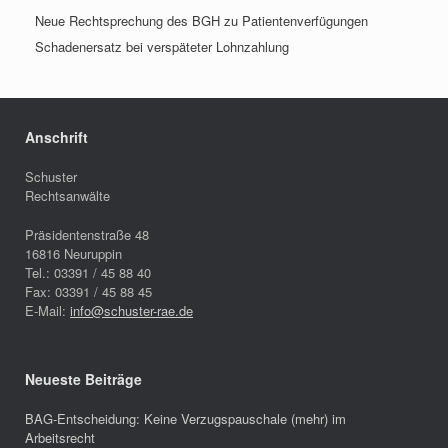
Neue Rechtsprechung des BGH zu Patientenverfügungen
Schadenersatz bei verspäteter Lohnzahlung
Anschrift
Schuster
Rechtsanwälte
Präsidentenstraße 48
16816
Neuruppin
Tel.:
03391 / 45 88 40
Fax:
03391 / 45 88 45
E-Mail:
info@schuster-rae.de
Neueste Beiträge
BAG-Entscheidung: Keine Verzugspauschale (mehr) im
Arbeitsrecht